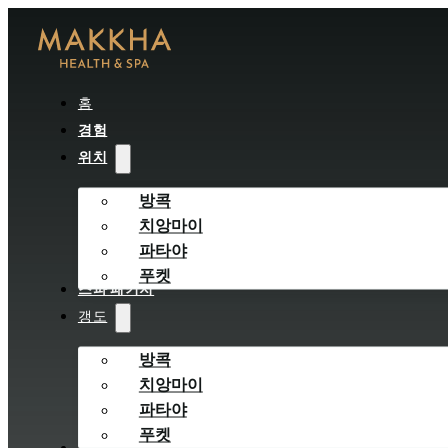
홈
경험
위치
방콕
치앙마이
파타야
푸켓
스파 패키지
갱도
방콕
치앙마이
파타야
푸켓