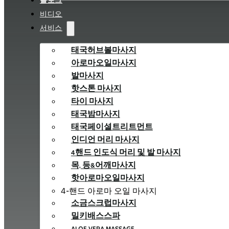
블로그
비디오
서비스
태국허브볼마사지
아로마오일마사지
발마사지
핫스톤 마사지
타이 마사지
태국밤마사지
태국페이셜트리트먼트
인디언 머리 마사지
4핸드 인도식 머리 및 발 마사지
목, 등&어깨마사지
핫아로마오일마사지
4-핸드 아로마 오일 마사지
소금스크럽마사지
밀키배스스파