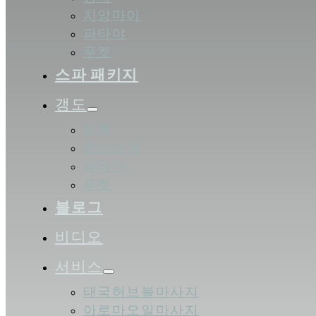
치앙마이
파타야
푸켓
스파 패키지
갱도
방콕
치앙마이
파타야
푸켓
블로그
비디오
서비스
태국허브볼마사지
아로마오일마사지