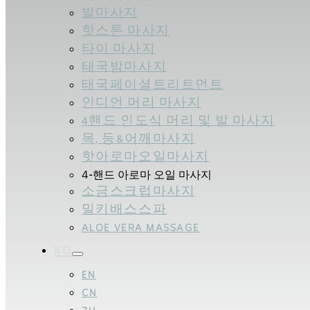
발마사지
핫스톤 마사지
타이 마사지
태국밤마사지
태국페이셜트리트먼트
인디언 머리 마사지
4핸드 인도식 머리 및 발 마사지
목, 등&어깨마사지
핫아로마오일마사지
4-핸드 아로마 오일 마사지
소금스크럽마사지
밀키배스스파
ALOE VERA MASSAGE
KO
EN
CN