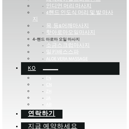
인디언 머리 마사지
4핸드 인도식 머리 및 발 마사
지
목, 등&어깨마사지
핫아로마오일마사지
4-핸드 아로마 오일 마사지
소금스크럽마사지
밀키배스스파
ALOE VERA MASSAGE
KO
EN
CN
ZH
JA
AR
연락하기
지금 예약하세요