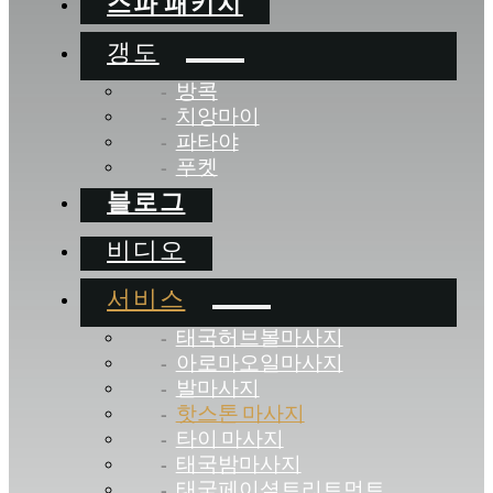
스파 패키지
갱도
방콕
치앙마이
파타야
푸켓
블로그
비디오
서비스
태국허브볼마사지
아로마오일마사지
발마사지
핫스톤 마사지
타이 마사지
태국밤마사지
태국페이셜트리트먼트