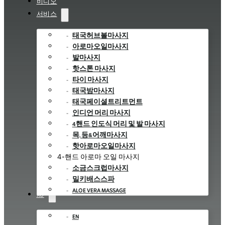
비디오
서비스
태국허브볼마사지
아로마오일마사지
발마사지
핫스톤 마사지
타이 마사지
태국밤마사지
태국페이셜트리트먼트
인디언 머리 마사지
4핸드 인도식 머리 및 발 마사지
목, 등&어깨마사지
핫아로마오일마사지
4-핸드 아로마 오일 마사지
소금스크럽마사지
밀키배스스파
ALOE VERA MASSAGE
KO
EN