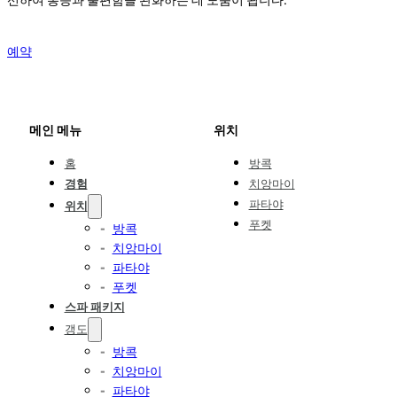
예약
메인 메뉴
위치
홈
방콕
경험
치앙마이
파타야
위치
푸켓
방콕
치앙마이
파타야
푸켓
스파 패키지
갱도
방콕
치앙마이
파타야