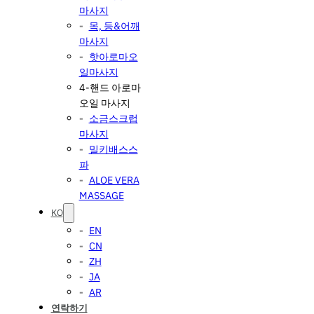
마사지
목, 등&어깨
마사지
핫아로마오
일마사지
4-핸드 아로마
오일 마사지
소금스크럽
마사지
밀키배스스
파
ALOE VERA
MASSAGE
KO
EN
CN
ZH
JA
AR
연락하기