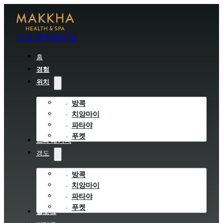
지금 예약하세요
홈
경험
위치
방콕
치앙마이
파타야
푸켓
스파 패키지
갱도
방콕
치앙마이
파타야
푸켓
블로그