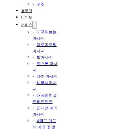
푸켓
블로그
비디오
서비스
태국허브볼
마사지
아로마오일
마사지
발마사지
핫스톤 마사
지
타이 마사지
태국밤마사
지
태국페이셜
트리트먼트
인디언 머리
마사지
4핸드 인도
식 머리 및 발