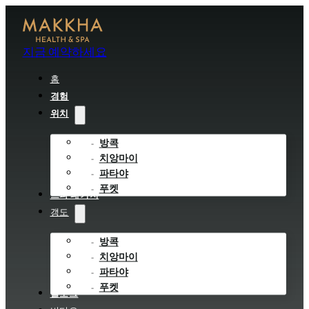
지금 예약하세요
홈
경험
위치
방콕
치앙마이
파타야
푸켓
스파 패키지
갱도
방콕
치앙마이
파타야
푸켓
블로그