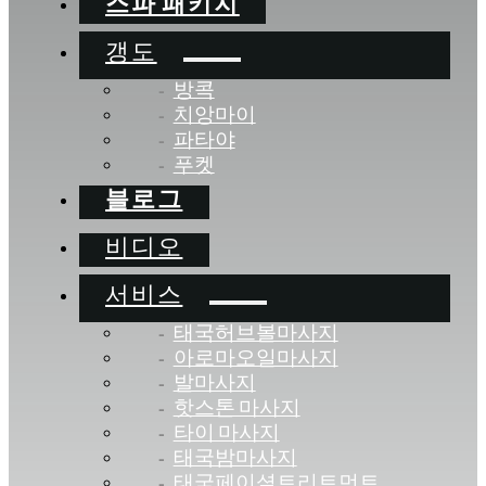
스파 패키지
갱도
방콕
치앙마이
파타야
푸켓
블로그
비디오
서비스
태국허브볼마사지
아로마오일마사지
발마사지
핫스톤 마사지
타이 마사지
태국밤마사지
태국페이셜트리트먼트