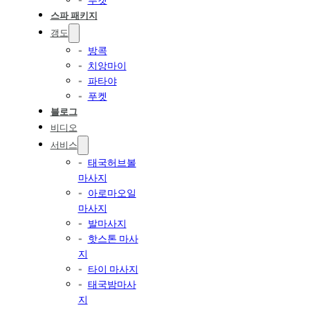
스파 패키지
갱도
방콕
치앙마이
파타야
푸켓
블로그
비디오
서비스
태국허브볼
마사지
아로마오일
마사지
발마사지
핫스톤 마사
지
타이 마사지
태국밤마사
지