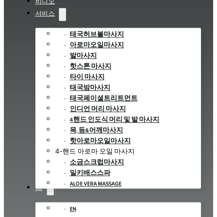
비디오
서비스
태국허브볼마사지
아로마오일마사지
발마사지
핫스톤 마사지
타이 마사지
태국밤마사지
태국페이셜트리트먼트
인디언 머리 마사지
4핸드 인도식 머리 및 발 마사지
목, 등&어깨마사지
핫아로마오일마사지
4-핸드 아로마 오일 마사지
소금스크럽마사지
밀키배스스파
ALOE VERA MASSAGE
KO
EN