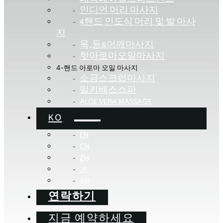
인디언 머리 마사지
4핸드 인도식 머리 및 발 마사
지
목, 등&어깨마사지
핫아로마오일마사지
4-핸드 아로마 오일 마사지
소금스크럽마사지
밀키배스스파
ALOE VERA MASSAGE
KO
EN
CN
ZH
JA
AR
연락하기
지금 예약하세요