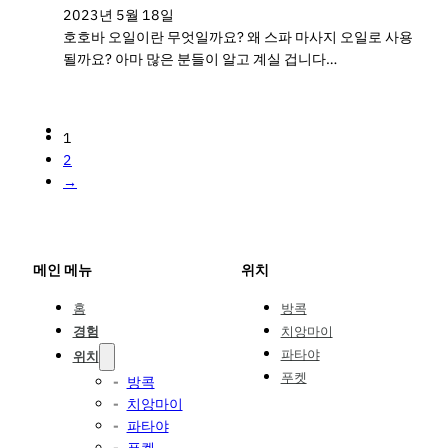
2023년 5월 18일
호호바 오일이란 무엇일까요? 왜 스파 마사지 오일로 사용
될까요? 아마 많은 분들이 알고 계실 겁니다…
1
2
→
메인 메뉴
위치
홈
방콕
경험
치앙마이
파타야
위치
푸켓
방콕
치앙마이
파타야
푸켓