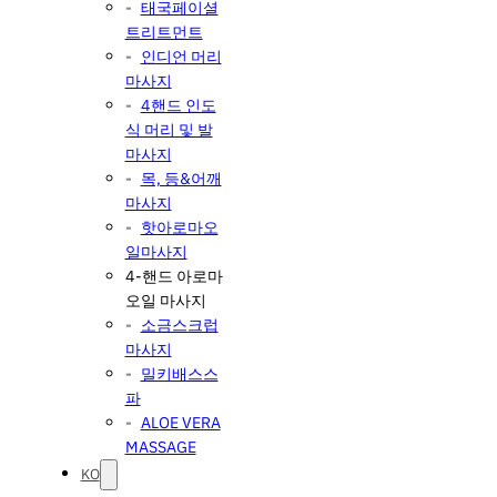
태국페이셜
트리트먼트
인디언 머리
마사지
4핸드 인도
식 머리 및 발
마사지
목, 등&어깨
마사지
핫아로마오
일마사지
4-핸드 아로마
오일 마사지
소금스크럽
마사지
밀키배스스
파
ALOE VERA
MASSAGE
KO