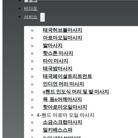
블로그
비디오
서비스
태국허브볼마사지
아로마오일마사지
발마사지
핫스톤 마사지
타이 마사지
태국밤마사지
태국페이셜트리트먼트
인디언 머리 마사지
4핸드 인도식 머리 및 발 마사지
목, 등&어깨마사지
핫아로마오일마사지
4-핸드 아로마 오일 마사지
소금스크럽마사지
밀키배스스파