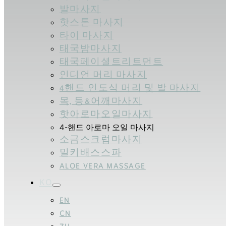
발마사지
핫스톤 마사지
타이 마사지
태국밤마사지
태국페이셜트리트먼트
인디언 머리 마사지
4핸드 인도식 머리 및 발 마사지
목, 등&어깨마사지
핫아로마오일마사지
4-핸드 아로마 오일 마사지
소금스크럽마사지
밀키배스스파
ALOE VERA MASSAGE
KO
EN
CN