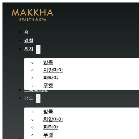
홈
경험
위치
방콕
치앙마이
파타야
푸켓
스파 패키지
갱도
방콕
치앙마이
파타야
푸켓