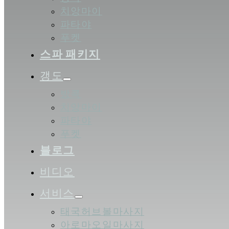
치앙마이
파타야
푸켓
스파 패키지
갱도
방콕
치앙마이
파타야
푸켓
블로그
비디오
서비스
태국허브볼마사지
아로마오일마사지