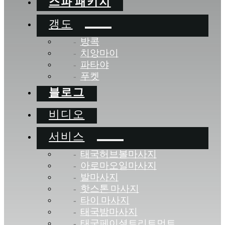
스파 패키지
갱도
방콕
치앙마이
파타야
푸켓
블로그
비디오
서비스
태국허브볼마사지
아로마오일마사지
발마사지
핫스톤 마사지
타이 마사지
태국밤마사지
태국페이셜트리트먼트