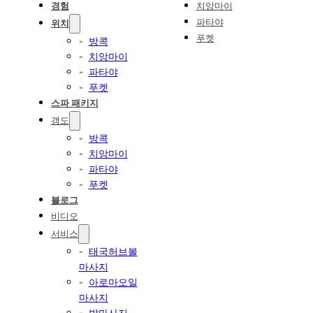
경험
치앙마이
파타야
위치
푸켓
방콕
치앙마이
파타야
푸켓
스파 패키지
갱도
방콕
치앙마이
파타야
푸켓
블로그
비디오
서비스
태국허브볼
마사지
아로마오일
마사지
발마사지