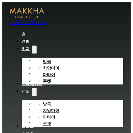
지금 예약하세요
홈
경험
위치
방콕
치앙마이
파타야
푸켓
스파 패키지
갱도
방콕
치앙마이
파타야
푸켓
블로그