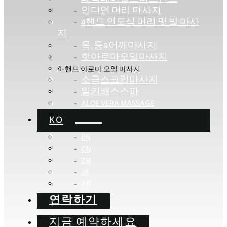
인디언 머리 마사지
4핸드 인도식 머리 및 발 마사
지
목, 등&어깨마사지
핫아로마오일마사지
4-핸드 아로마 오일 마사지
소금스크럽마사지
밀키배스스파
ALOE VERA MASSAGE
KO
EN
CN
ZH
JA
AR
연락하기
지금 예약하세요