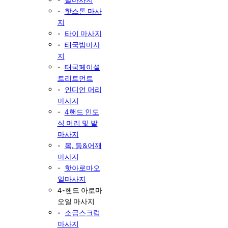
핫스톤 마사
지
타이 마사지
태국밤마사
지
태국페이셜
트리트먼트
인디언 머리
마사지
4핸드 인도
식 머리 및 발
마사지
목, 등&어깨
마사지
핫아로마오
일마사지
4-핸드 아로마
오일 마사지
소금스크럽
마사지