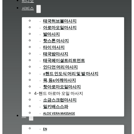
비디오
서비스
태국허브볼마사지
아로마오일마사지
발마사지
핫스톤 마사지
타이 마사지
태국밤마사지
태국페이셜트리트먼트
인디언 머리 마사지
4핸드 인도식 머리 및 발 마사지
목, 등&어깨마사지
핫아로마오일마사지
4-핸드 아로마 오일 마사지
소금스크럽마사지
밀키배스스파
ALOE VERA MASSAGE
KO
EN