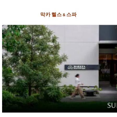
방콕 스파 발 마사지
막카 헬스 & 스파