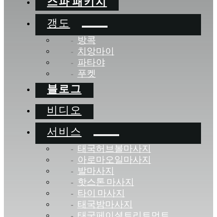
스파 패키지
갱도
방콕
치앙마이
파타야
푸켓
블로그
비디오
서비스
태국허브볼마사지
아로마오일마사지
발마사지
핫스톤 마사지
타이 마사지
태국밤마사지
태국페이셜트리트먼트