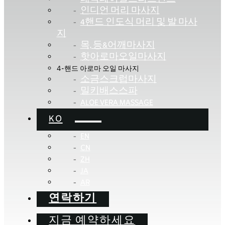
인디언 머리 마사지
4핸드 인도식 머리 및 발 마사
지
목, 등&어깨마사지
핫아로마오일마사지
4-핸드 아로마 오일 마사지
소금스크럽마사지
밀키배스스파
ALOE VERA MASSAGE
KO
EN
CN
ZH
JA
AR
연락하기
지금 예약하세요