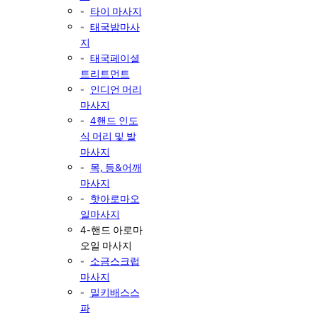
타이 마사지
태국밤마사
지
태국페이셜
트리트먼트
인디언 머리
마사지
4핸드 인도
식 머리 및 발
마사지
목, 등&어깨
마사지
핫아로마오
일마사지
4-핸드 아로마
오일 마사지
소금스크럽
마사지
밀키배스스
파