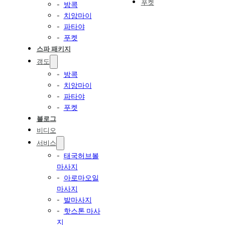
푸켓
방콕
치앙마이
파타야
푸켓
스파 패키지
갱도
방콕
치앙마이
파타야
푸켓
블로그
비디오
서비스
태국허브볼
마사지
아로마오일
마사지
발마사지
핫스톤 마사
지