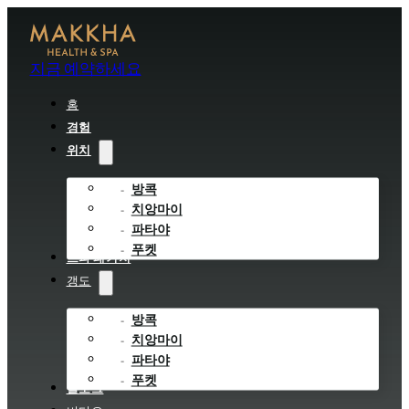
지금 예약하세요
홈
경험
위치
방콕
치앙마이
파타야
푸켓
스파 패키지
갱도
방콕
치앙마이
파타야
푸켓
블로그