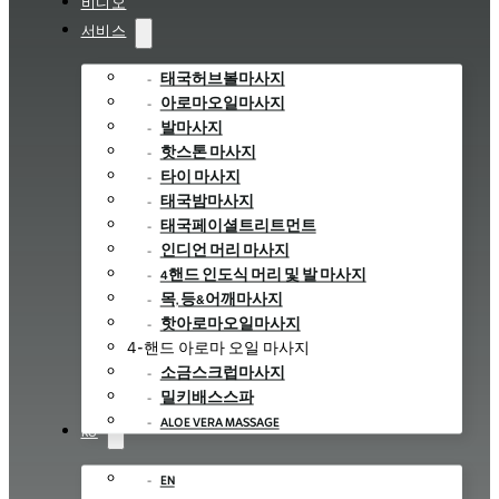
비디오
서비스
태국허브볼마사지
아로마오일마사지
발마사지
핫스톤 마사지
타이 마사지
태국밤마사지
태국페이셜트리트먼트
인디언 머리 마사지
4핸드 인도식 머리 및 발 마사지
목, 등&어깨마사지
핫아로마오일마사지
4-핸드 아로마 오일 마사지
소금스크럽마사지
밀키배스스파
ALOE VERA MASSAGE
KO
EN