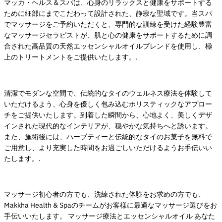
マッカ・ヘルス＆スパは、心身のリラックスと健康をサポートする
ために細部にまでこだわって設計された、静寂な聖域です。当スパ
でマッサージをご予約いただくと、専門的な訓練を受けた経験豊富
なマッサージセラピストが、肌と心の健康をサポートするために調
合された高品質の天然エッセンシャルオイルブレンドを使用し、極
上のトリートメントをご提供いたします。.
清潔でモダンな空間で、伝統的なタイのウェルネス療法を体験して
いただけるよう、心身を優しく包み込むホリスティックなアプロー
チをご提供いたします。到着した瞬間から、心地よく、美しくデザ
インされた現代的なインテリアが、穏やかな気持ちへと誘います。
また、施術後には、ハーブティーと伝統的なタイのお菓子を無料で
ご用意し、より充実した時間をお過ごしいただけるようお手伝いい
たします。.
マッサージ初心者の方でも、洗練された体験をお求めの方でも、
Makkha Health & Spaのチームがお客様に最適なマッサージ選びをお
手伝いいたします。
マッサージ療法とエッセンシャルオイル
あなた