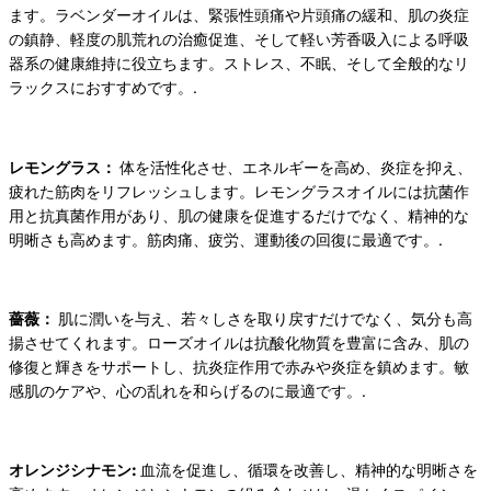
ます。ラベンダーオイルは、緊張性頭痛や片頭痛の緩和、肌の炎症
の鎮静、軽度の肌荒れの治癒促進、そして軽い芳香吸入による呼吸
器系の健康維持に役立ちます。ストレス、不眠、そして全般的なリ
ラックスにおすすめです。.
レモングラス：
体を活性化させ、エネルギーを高め、炎症を抑え、
疲れた筋肉をリフレッシュします。レモングラスオイルには抗菌作
用と抗真菌作用があり、肌の健康を促進するだけでなく、精神的な
明晰さも高めます。筋肉痛、疲労、運動後の回復に最適です。.
薔薇：
肌に潤いを与え、若々しさを取り戻すだけでなく、気分も高
揚させてくれます。ローズオイルは抗酸化物質を豊富に含み、肌の
修復と輝きをサポートし、抗炎症作用で赤みや炎症を鎮めます。敏
感肌のケアや、心の乱れを和らげるのに最適です。.
オレンジシナモン:
血流を促進し、循環を改善し、精神的な明晰さを