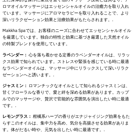
ロマオイルマッサージはエッセンシャルオイルの治癒力を取り入れ
ています。マッサージにアロマセラピーを取り入れることで、より
深いリラクゼーション効果と治療効果がもたらされます。.
Makkha Spaでは、お客様のニーズに合わせてエッセンシャルオイル
を厳選しています。独自の特性と効果に基づき厳選した天然オイル
の特製ブレンドを使用しています。
ラベンダー：
心を落ち着かせる定番のラベンダーオイルは、リラッ
クス効果で知られています。ストレスや緊張を感じている時に最適
なラベンダーオイルは、マッサージ中にリラックスして深いリラク
ゼーションへと誘います。.
ジャスミン：
ロマンチックなオイルとして知られるジャスミンは、
甘くフローラルな香りで、愛と絆を深める効果があります。カップ
ルでのマッサージや、贅沢で官能的な雰囲気を演出したい時に最適
です。.
レモングラス：
柑橘系ハーブの香りがエナジャイジング効果をもた
らすこのオイルは、集中力を高め、気分を高揚させる効果がありま
す。体がだるい時や、元気を出したい時に最適です。.