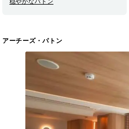
穏やかなパトン
アーチーズ・パトン