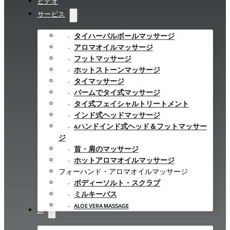
ビデオ
サービス
タイハーバルボールマッサージ
アロマオイルマッサージ
フットマッサージ
ホットストーンマッサージ
タイマッサージ
バームでタイ式マッサージ
タイ式フェイシャルトリートメント
インド式ヘッドマッサージ
4ハンドインド式ヘッド＆フットマッサー
ジ
首・肩のマッサージ
ホットアロマオイルマッサージ
フォーハンド・アロマオイルマッサージ
ボディーソルト・スクラブ
ミルキーバス
ALOE VERA MASSAGE
JA