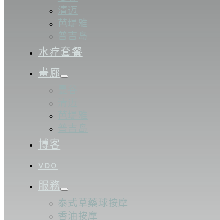
清迈
芭堤雅
普吉岛
水疗套餐
畫廊
曼谷
清迈
芭堤雅
普吉岛
博客
VDO
服務
泰式草藥球按摩
香油按摩