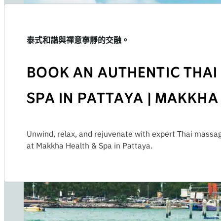
泰式和諧與禪意寧靜的交融。
BOOK AN AUTHENTIC THAI
SPA IN PATTAYA | MAKKHA
Unwind, relax, and rejuvenate with expert Thai massa
at Makkha Health & Spa in Pattaya.