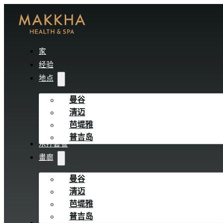
家
经验
地点
曼谷
清迈
芭堤雅
普吉岛
水疗套餐
畫廊
曼谷
清迈
芭堤雅
普吉岛