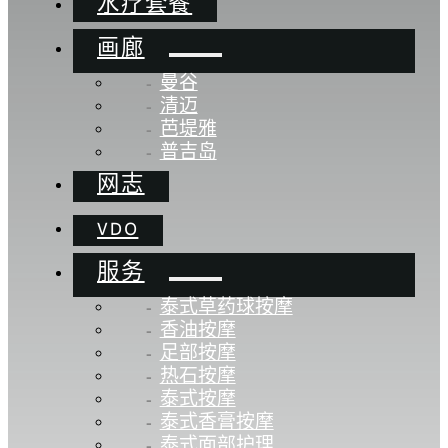
水疗套餐
画廊
曼谷
清迈
芭堤雅
普吉岛
网志
VDO
服务
泰式草药球按摩
香油按摩
足部按摩
热石按摩
泰式按摩
泰式香膏按摩
泰式面部护理