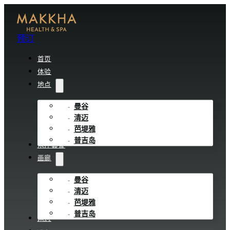
预订
首页
体验
地点
曼谷
清迈
芭堤雅
普吉岛
水疗套餐
画廊
曼谷
清迈
芭堤雅
普吉岛
网志