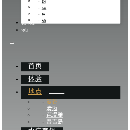
ZH
KO
JA
AR
联系我们
预订
首页
体验
地点
曼谷
清迈
芭堤雅
普吉岛